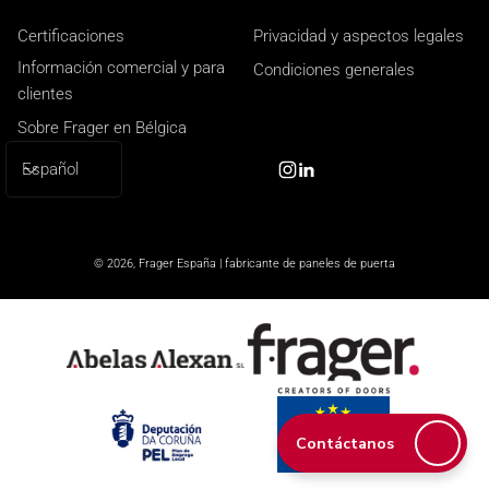
Certificaciones
Privacidad y aspectos legales
Información comercial y para
Condiciones generales
clientes
Sobre Frager en Bélgica
I
Español
Instagram
Linkedin
d
i
o
© 2026,
Frager España | fabricante de paneles de puerta
m
a
Contáctanos