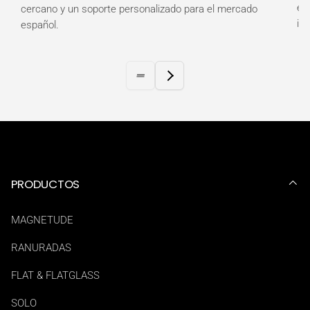
es
cercano y un soporte personalizado para el mercado
in
español.
PRODUCTOS
MAGNETUDE
RANURADAS
FLAT & FLATGLASS
SOLO