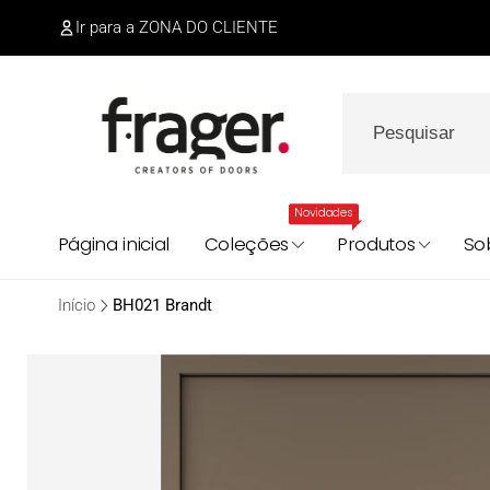
Saltar
para o
Ir para a ZONA DO CLIENTE
conteúdo
Novidades
Página inicial
Coleções
Produtos
So
Início
BH021 Brandt
Saltar para
a
informação
do produto