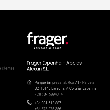
Frager Espanha - Abelas
Alexan S.L.
 clientes
Parque Empresarial, Rua A1 - Parcela
B2, 15145 Laracha, A Coruña, Espanha
- CIF: B-15894314
+34 981 612 887
+34 678 275 356