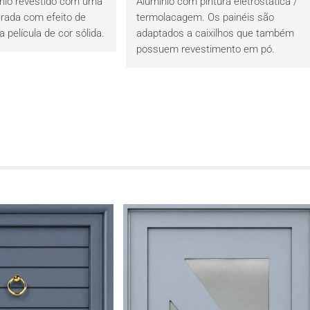
ínio revestido com uma
Alumínio com pintura eletrostática /
urada com efeito de
termolacagem. Os painéis são
película de cor sólida.
adaptados a caixilhos que também
possuem revestimento em pó.