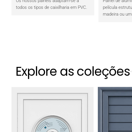
Os nossos painéis adaptam-se a
Painel de alum
todos os tipos de caixilharia em PVC.
película estrut
madeira ou uma 
Explore as coleções