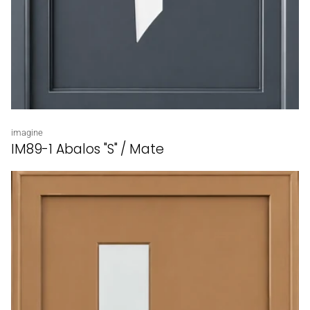
Proveedor:
imagine
IM89-1 Abalos "S" / Mate