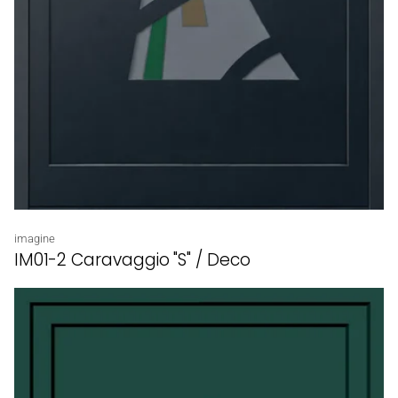
Proveedor:
imagine
IM01-2 Caravaggio "S" / Deco