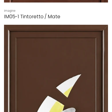
Proveedor:
imagine
IM05-1 Tintoretto / Mate