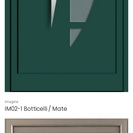
Proveedor:
imagine
IM02-1 Botticelli / Mate