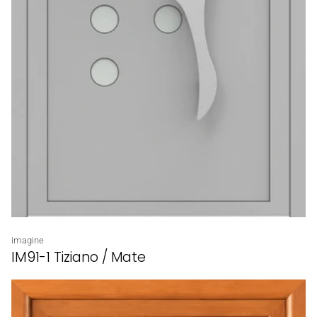
Proveedor:
imagine
IM91-1 Tiziano / Mate