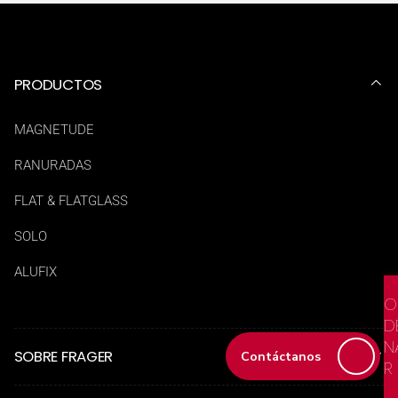
PRODUCTOS
MAGNETUDE
RANURADAS
FLAT & FLATGLASS
SOLO
ALUFIX
O
D
N
SOBRE FRAGER
Contáctanos
R