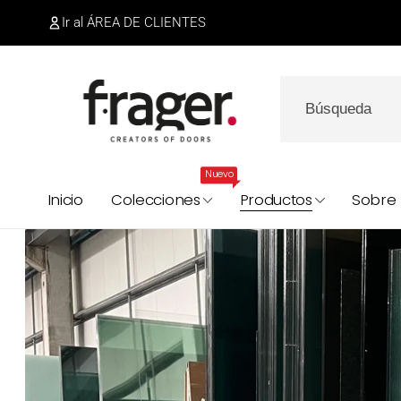
irectamente
Ir al ÁREA DE CLIENTES
l contenido
Nuevo
Inicio
Colecciones
Productos
Sobre 