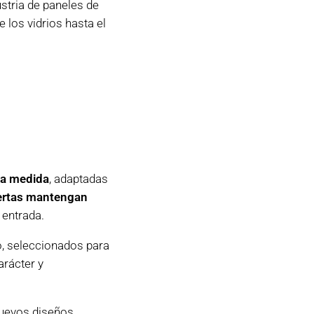
ustria de paneles de
e los vidrios hasta el
 a medida
, adaptadas
puertas mantengan
 entrada.
o, seleccionados para
arácter y
nuevos diseños,