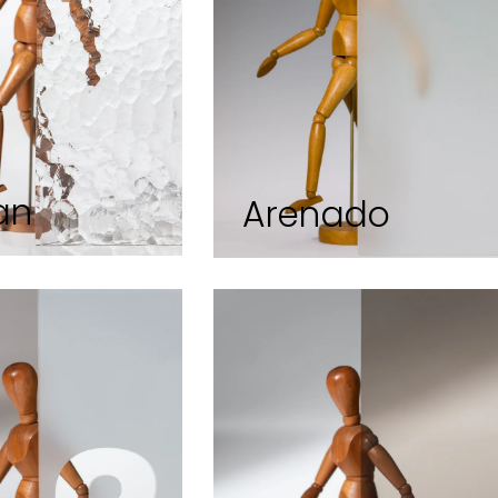
an
Arenado