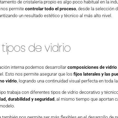
rtamento de
cristalería
propio es algo poco habitual en la ind
n nos permite
controlar todo el proceso
, desde la selección d
antizando un resultado estético y técnico al más alto nivel.
 tipos de vidrio
ración interna podemos desarrollar
composiciones de vidrio
el. Esto nos permite asegurar que los
fijos laterales y las 
o vidrio
, logrando una continuidad visual perfecta en toda la
o trabaja con diferentes tipos de vidrio decorativo y técnic
ad, durabilidad y seguridad
, al mismo tiempo que aportan c
 modelo.
a también nos permite ser más flexibles en el desarrollo de 