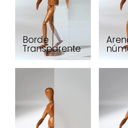
Borde
Aren
Transparente
núm