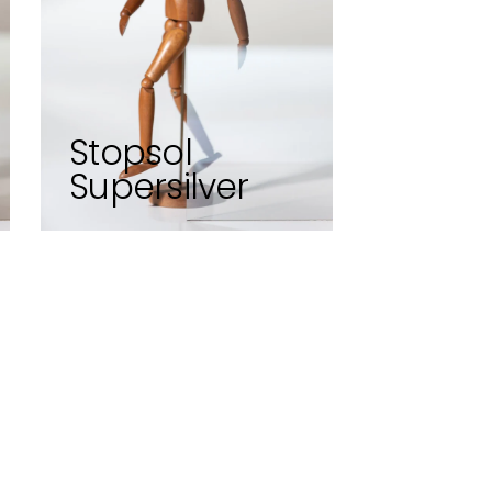
Stopsol
Supersilver