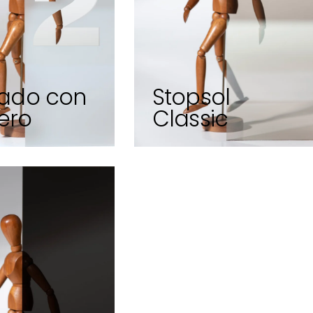
ado con
Stopsol
ero
Classic