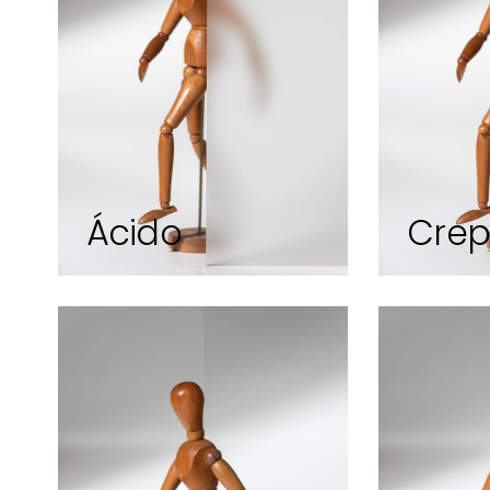
Ácido
Crep