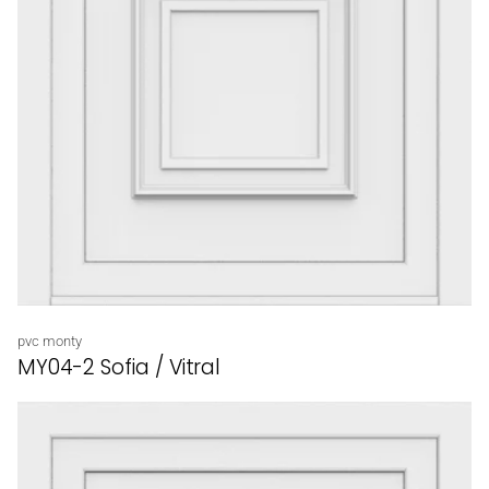
Proveedor:
pvc monty
MY04-2 Sofia / Vitral