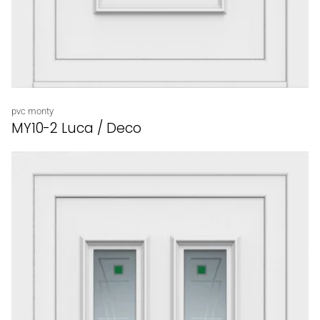
Proveedor:
pvc monty
MY10-2 Luca / Deco