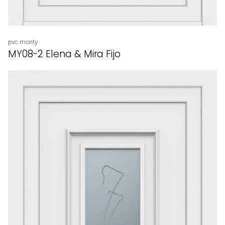
Proveedor:
pvc monty
MY08-2 Elena & Mira Fijo