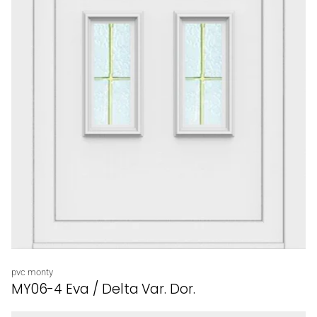
Proveedor:
pvc monty
MY06-4 Eva / Delta Var. Dor.