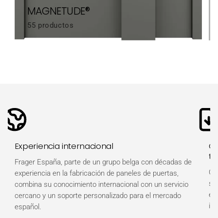
MAGNETUDE®
55 productos
Experiencia internacional
Ot
té
Frager España, parte de un grupo belga con décadas de
Ob
experiencia en la fabricación de paneles de puertas,
so
combina su conocimiento internacional con un servicio
es
cercano y un soporte personalizado para el mercado
in
español.