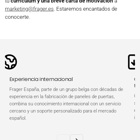
tu
currículum y una breve carta de motivación
a
marketing@frager.es
. Estaremos encantados de
conocerte.
Experiencia internacional
Ot
té
Frager España, parte de un grupo belga con décadas de
Ob
experiencia en la fabricación de paneles de puertas,
so
combina su conocimiento internacional con un servicio
es
cercano y un soporte personalizado para el mercado
in
español.