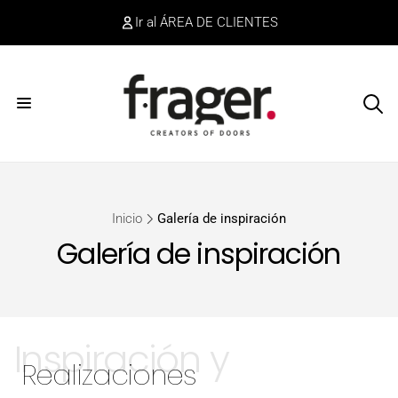
irectamente
Ir al ÁREA DE CLIENTES
l contenido
Inicio
Galería de inspiración
Galería de inspiración
Inspiración y
Realizaciones