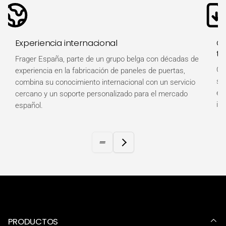
Experiencia internacional
Ot
té
Frager España, parte de un grupo belga con décadas de
Ob
experiencia en la fabricación de paneles de puertas,
so
combina su conocimiento internacional con un servicio
es
cercano y un soporte personalizado para el mercado
in
español.
PRODUCTOS