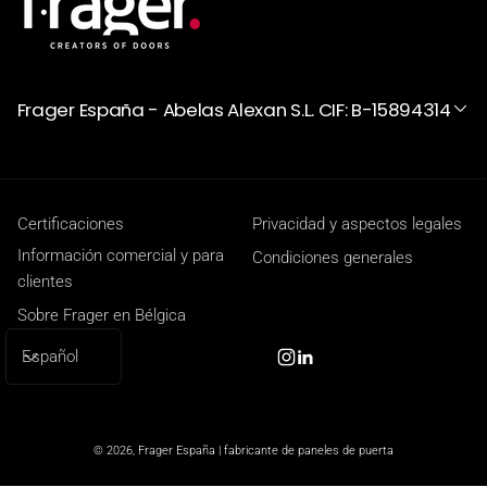
Frager España - Abelas Alexan S.L. CIF: B-15894314
Certificaciones
Privacidad y aspectos legales
Información comercial y para
Condiciones generales
clientes
Sobre Frager en Bélgica
I
Español
Instagram
Linkedin
d
i
o
© 2026,
Frager España | fabricante de paneles de puerta
m