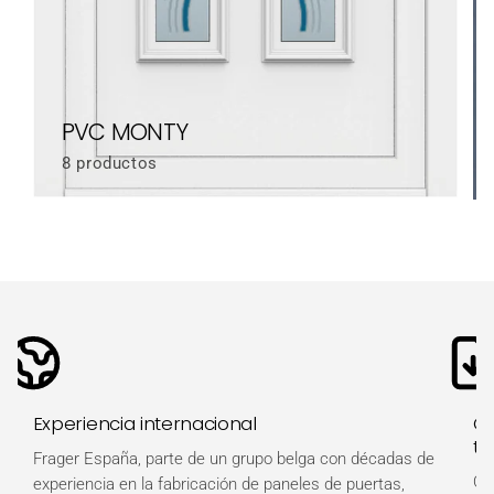
PVC MONTY
8 productos
Experiencia internacional
Ot
té
Frager España, parte de un grupo belga con décadas de
Ob
experiencia en la fabricación de paneles de puertas,