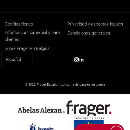
Certificaciones
Privacidad y aspectos legales
Información comercial y para
Condiciones generales
clientes
Sobre Frager en Bélgica
I
Español
Instagram
Linkedin
d
i
o
© 2026,
Frager España | fabricante de paneles de puerta
m
a