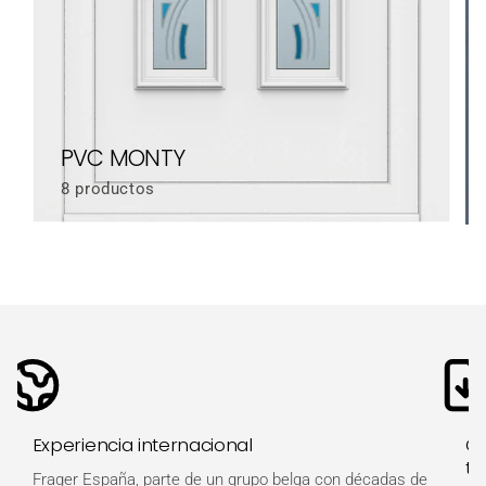
PVC MONTY
8 productos
Experiencia internacional
Ot
té
Frager España, parte de un grupo belga con décadas de