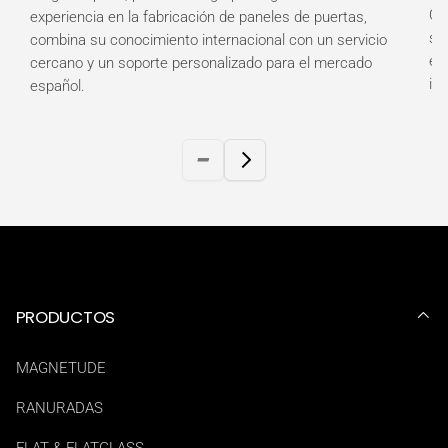
Ob
experiencia en la fabricación de paneles de puertas,
so
combina su conocimiento internacional con un servicio
es
cercano y un soporte personalizado para el mercado
in
español.
PRODUCTOS
MAGNETUDE
RANURADAS