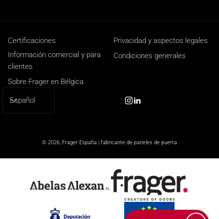
Certificaciones
Privacidad y aspectos legales
Información comercial y para
Condiciones generales
clientes
Sobre Frager en Bélgica
I
Español
Instagram
Linkedin
d
i
o
© 2026,
Frager España | fabricante de paneles de puerta
m
a