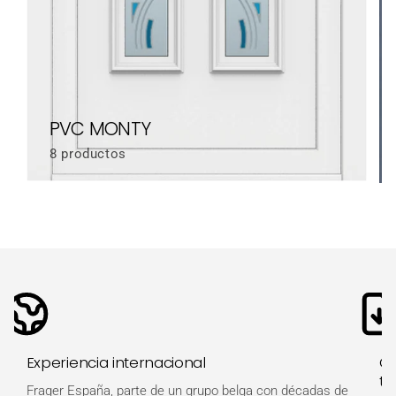
PVC MONTY
8 productos
Experiencia internacional
Ot
té
Frager España, parte de un grupo belga con décadas de