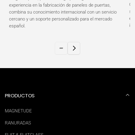
Ob
experiencia en la fabricación de paneles de puertas,
so
combina su conocimiento internacional con un servicio
es
cercano y un soporte personalizado para el mercado
in
español.
PRODUCTOS
MAGNETUDE
RANURADAS