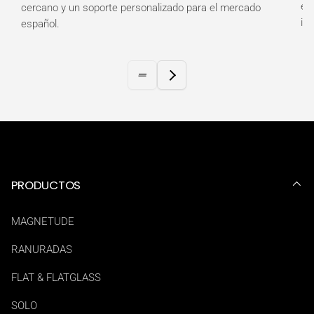
es
cercano y un soporte personalizado para el mercado
in
español.
PRODUCTOS
MAGNETUDE
RANURADAS
FLAT & FLATGLASS
SOLO