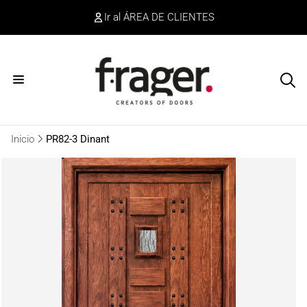
irectamente
Ir al ÁREA DE CLIENTES
l contenido
Inicio
PR82-3 Dinant
r
directamente
a la
información
del producto