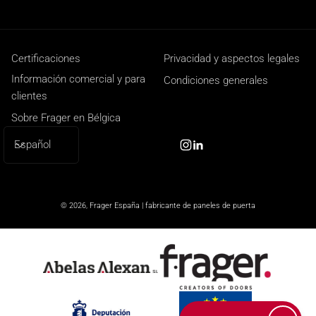
Certificaciones
Privacidad y aspectos legales
Información comercial y para
Condiciones generales
clientes
Sobre Frager en Bélgica
I
Español
Instagram
Linkedin
d
i
o
© 2026,
Frager España | fabricante de paneles de puerta
m
a