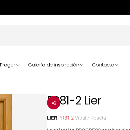
Frager
Galería de inspiración
Contacto
Á
PR81-2 Lier
LIER
PR81-2
Vitral / Roseta