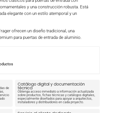
os clásicos para puertas de entrada con
s ornamentales y una construcción robusta. Está
da elegante con un estilo atemporal y un
ager ofrecen un diseño tradicional, una
emium para puertas de entrada de aluminio.
roductos
Catálogo digital y documentación
técnica
adas de
as,
Obtenga acceso inmediato a información actualizada
ervicio
sobre productos, fichas técnicas y catálogos digitales,
cado
especialmente diseñados para apoyar a arquitectos,
instaladores y distribuidores en cada proyecto.