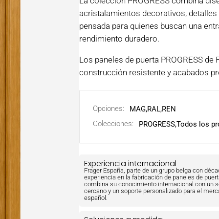
La colección PROGRESS combina diseñ
acristalamientos decorativos, detalle
pensada para quienes buscan una entra
rendimiento duradero.
Los paneles de puerta PROGRESS de Fr
construcción resistente y acabados pr
Opciones:
MAG
,
RAL
,
REN
Colecciones:
PROGRESS,
Todos los p
Experiencia internacional
Frager España, parte de un grupo belga con déc
experiencia en la fabricación de paneles de puert
combina su conocimiento internacional con un s
cercano y un soporte personalizado para el mer
español.