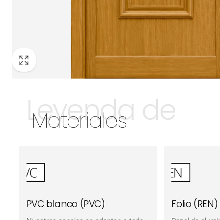
Leyenda de
Materiales
PVC blanco (PVC)
Folio (REN)