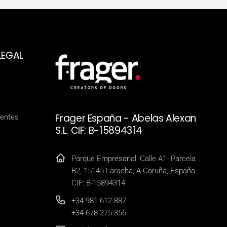
LEGAL
Frager España - Abelas Alexan
ientes
S.L. CIF: B-15894314
Parque Empresarial, Calle A1- Parcela
B2, 15145 Laracha, A Coruña, España -
CIF: B-15894314
+34 981 612 887
+34 678 275 356