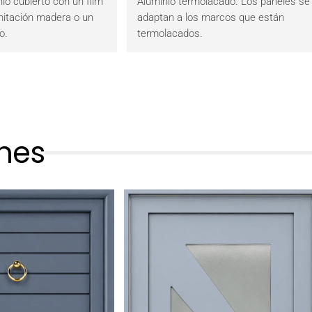
io cubierto con un film
Aluminio termolacado. Los paneles se
mitación madera o un
adaptan a los marcos que están
o.
termolacados.
ones