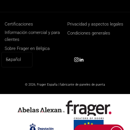
Certificaciones
Privacidad y aspectos legales
Información comercial y para
Condiciones generales
clientes
Sobre Frager en Bélgica
I
Español
Instagram
Linkedin
d
i
o
© 2026,
Frager España | fabricante de paneles de puerta
m
a