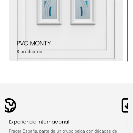
PVC MONTY
8 productos
Experiencia internacional
Ot
té
Frager España, parte de un grupo belga con décadas de