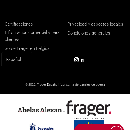
Certificaciones
Privacidad y aspectos legales
Información comercial y para
Condiciones generales
clientes
Sobre Frager en Bélgica
I
Español
Instagram
Linkedin
d
i
o
© 2026,
Frager España | fabricante de paneles de puerta
m
a