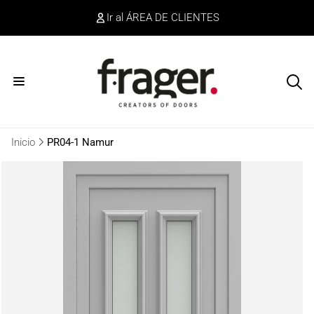
irectamente
Ir al ÁREA DE CLIENTES
l contenido
Inicio
PR04-1 Namur
r
directamente
a la
información
del producto