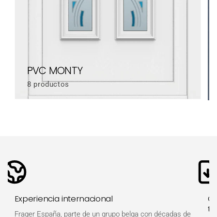
PVC MONTY
8 productos
Experiencia internacional
Ot
té
Frager España, parte de un grupo belga con décadas de