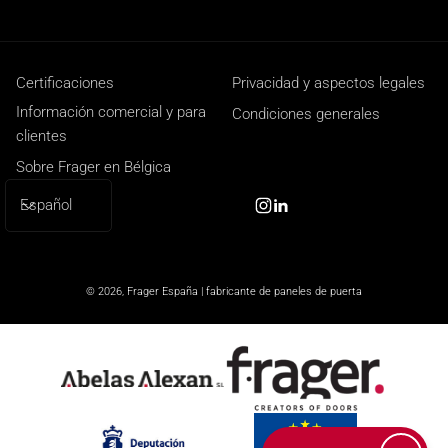
Certificaciones
Privacidad y aspectos legales
Información comercial y para
Condiciones generales
clientes
Sobre Frager en Bélgica
I
Español
Instagram
Linkedin
d
i
o
© 2026,
Frager España | fabricante de paneles de puerta
m
a