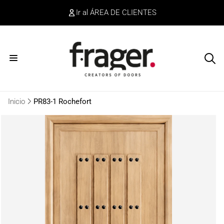
irectamente
Ir al ÁREA DE CLIENTES
l contenido
Inicio
PR83-1 Rochefort
r
directamente
a la
información
del producto