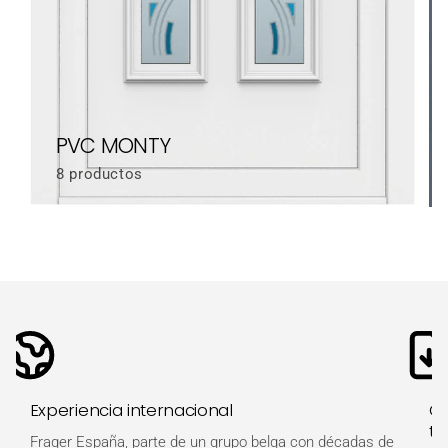
PVC MONTY
8 productos
Experiencia internacional
Ot
té
Frager España, parte de un grupo belga con décadas de