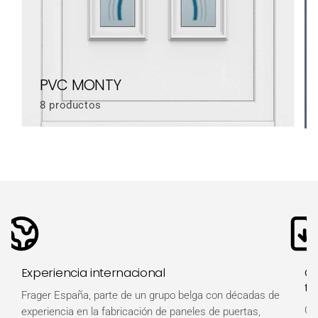
PVC MONTY
8 productos
Experiencia internacional
Ot
té
Frager España, parte de un grupo belga con décadas de
Ob
experiencia en la fabricación de paneles de puertas,